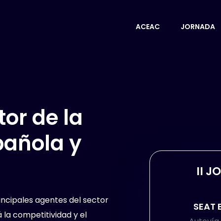
ACEAC
JORNADA
tor de la
añola y
II 
incipales agentes del sector
SEAT 
 la competitividad y el