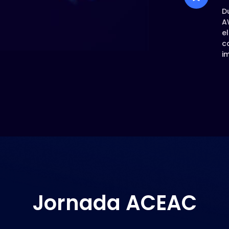
D
A
e
c
i
Jornada ACEAC