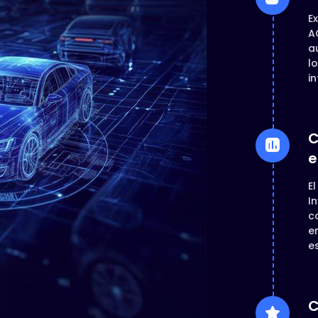
E
A
a
l
in
C
e
E
I
c
e
e
C