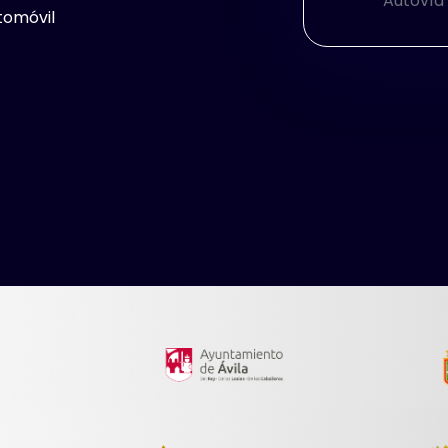
Autovía 
tomóvil