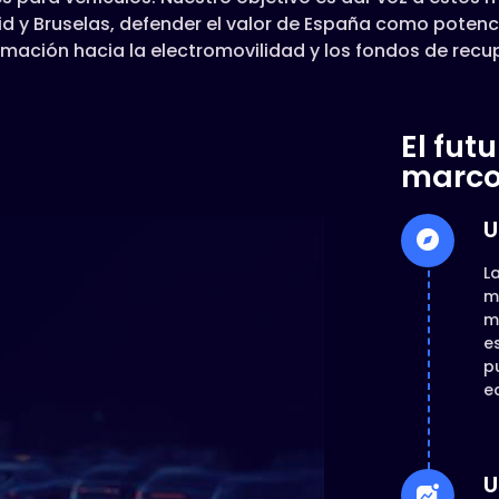
d y Bruselas, defender el valor de España como potencia
ormación hacia la electromovilidad y los fondos de rec
El fut
marco
U
L
m
m
e
p
e
U